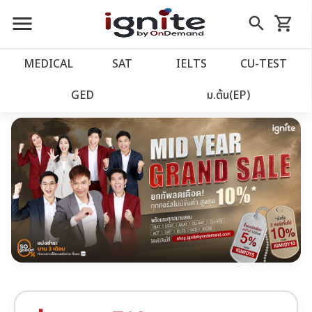
หน้าแรก
close
close
Skip
menu
search
shopping_cart
รถเข็น
Midyear Grand sale
to
Content
หน้าแรก
account_balance
MEDICAL
SAT
IELTS
CU‑TEST
เว็บไซต์อิกไนท์
power_settings_new
GED
ม.ต้น(EP)
โปรโมชั่น
local_offer
วางแผนการเรียน
import_contacts
เข้าสู่ระบบ
account_circle
ลงทะเบียน
assignment