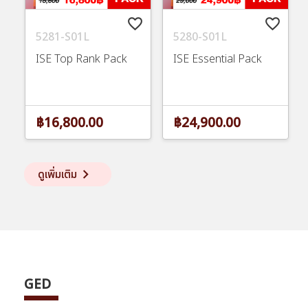
favorite_border
favorite_border
5281-S01L
5280-S01L
ISE Top Rank Pack
ISE Essential Pack
฿16,800.00
฿24,900.00
keyboard_arrow_right
ดูเพิ่มเติม
GED