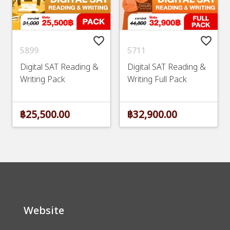
favorite_border
favorite_border
5899
5711
Digital SAT Reading &
Digital SAT Reading &
Writing Pack
Writing Full Pack
฿25,500.00
฿32,900.00
Website