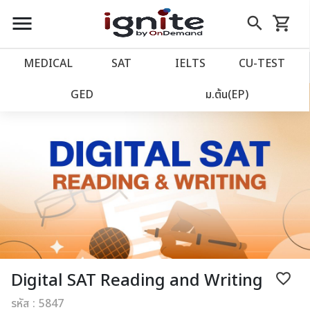
close
close
Skip
menu
search
shopping_cart
รถเข็น
to
Content
หน้าแรก
account_balance
MEDICAL
SAT
IELTS
CU‑TEST
เว็บไซต์อิกไนท์
power_settings_new
GED
ม.ต้น(EP)
โปรโมชั่น
local_offer
วางแผนการเรียน
import_contacts
เข้าสู่ระบบ
account_circle
ลงทะเบียน
assignment
Digital SAT Reading and Writing
favorite_border
รหัส : 5847