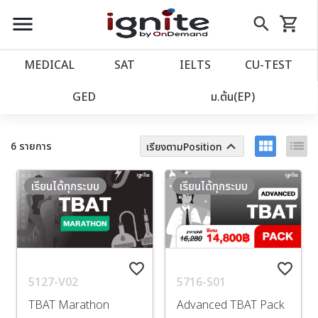
close
close
Skip
menu
search
shopping_cart
รถเข็น
to
Content
หน้าแรก
account_balance
MEDICAL
SAT
IELTS
CU‑TEST
เว็บไซต์อิกไนท์
ตัวกรอง
power_settings_new
GED
ม.ต้น(EP)
โปรโมชั่น
local_offer
view_module
list
keyboard_arrow_up
6 รายการ
เรียงตามPosition
วางแผนการเรียน
import_contacts
เรียนได้ทุกระบบ
เรียนได้ทุกระบบ
เข้าสู่ระบบ
account_circle
ลงทะเบียน
assignment
favorite_border
favorite_border
5127-V02
5716-S01
TBAT Marathon
Advanced TBAT Pack