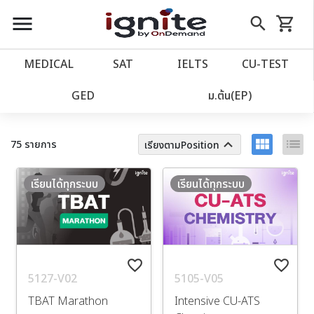
close
close
Skip
menu
search
shopping_cart
รถเข็น
to
Content
หน้าแรก
account_balance
MEDICAL
SAT
IELTS
CU‑TEST
เว็บไซต์อิกไนท์
ตัวกรอง
power_settings_new
GED
ม.ต้น(EP)
โปรโมชั่น
local_offer
view_module
list
keyboard_arrow_up
75 รายการ
เรียงตามPosition
วางแผนการเรียน
import_contacts
เรียนได้ทุกระบบ
เรียนได้ทุกระบบ
เข้าสู่ระบบ
account_circle
ลงทะเบียน
assignment
favorite_border
favorite_border
5127-V02
5105-V05
TBAT Marathon
Intensive CU-ATS