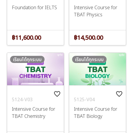
Foundation for IELTS
Intensive Course for
TBAT Physics
฿11,600.00
฿14,500.00
เรียนได้ทุกระบบ
เรียนได้ทุกระบบ
favorite_border
favorite_border
5124-V03
5125-V04
Intensive Course for
Intensive Course for
TBAT Chemistry
TBAT Biology