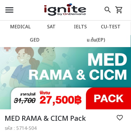
close
close
Skip
menu
search
shopping_cart
รถเข็น
to
Content
หน้าแรก
account_balance
MEDICAL
SAT
IELTS
CU‑TEST
เว็บไซต์อิกไนท์
power_settings_new
GED
ม.ต้น(EP)
โปรโมชั่น
local_offer
วางแผนการเรียน
import_contacts
เข้าสู่ระบบ
account_circle
ลงทะเบียน
assignment
MED RAMA & CICM Pack
favorite_border
รหัส : 5714-S04