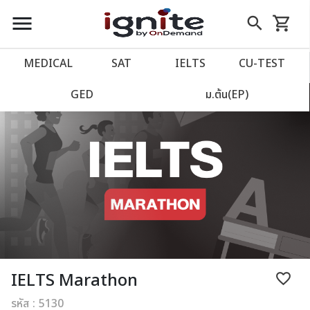
close
close
Skip
menu
search
shopping_cart
รถเข็น
to
Content
หน้าแรก
account_balance
MEDICAL
SAT
IELTS
CU‑TEST
เว็บไซต์อิกไนท์
power_settings_new
GED
ม.ต้น(EP)
โปรโมชั่น
local_offer
วางแผนการเรียน
import_contacts
เข้าสู่ระบบ
account_circle
ลงทะเบียน
assignment
IELTS Marathon
favorite_border
รหัส : 5130