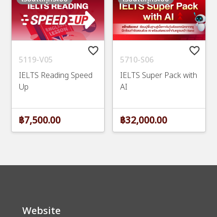
favorite_border
favorite_border
5710-S06
5119-V05
IELTS Super Pack with
IELTS Reading Speed
AI
Up
฿32,000.00
฿7,500.00
Website