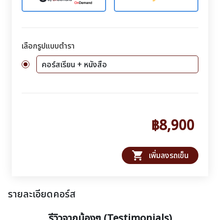
เลือกรูปแบบตำรา
คอร์สเรียน + หนังสือ
฿8,900
shopping_cart
เพิ่มลงรถเข็น
รายละเอียดคอร์ส
รีวิวจากน้องๆ (Testimonials)