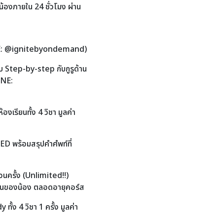
้องภายใน 24 ชั่วโมง ผ่าน
NE: @ignitebyondemand)
 Step-by-step กับกูรูด้าน
INE:
เรียนทั้ง 4 วิชา มูลค่า
 GED พร้อมสรุปคำศํพท์ที่
วนครั้ง (Unlimited‼)
ียนของน้อง ตลอดอายุคอร์ส
ั้ง 4 วิชา 1 ครั้ง มูลค่า