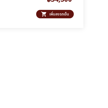
shopping_cart
เพิ่มลงรถเข็น