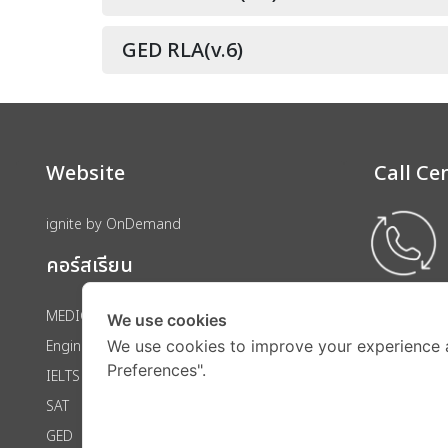
GED RLA(v.6)
Website
Call Ce
ignite by OnDemand
คอร์สเรียน
MEDICAL
We use cookies
We use cookies to improve your experience 
Engineering
Preferences".
IELTS
SAT
GED