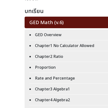
บทเรียน
GED Math (v.6)
GED Overview
Chapter1 No Calculator Allowed
Chapter2 Ratio
Proportion
Rate and Percentage
Chapter3 Algebra1
Chapter4 Algebra2