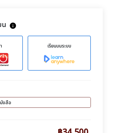
ยน
info
ขา
เรียนบนระบบ
นังสือ
฿34,500