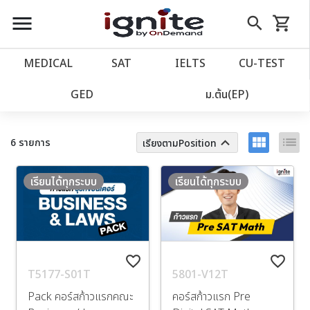
close
close
Skip
menu
search
shopping_cart
รถเข็น
to
Content
หน้าแรก
account_balance
MEDICAL
SAT
IELTS
CU‑TEST
เว็บไซต์อิกไนท์
ตัวกรอง
power_settings_new
GED
ม.ต้น(EP)
โปรโมชั่น
local_offer
view_module
list
keyboard_arrow_up
6 รายการ
เรียงตามPosition
วางแผนการเรียน
import_contacts
เรียนได้ทุกระบบ
เรียนได้ทุกระบบ
เข้าสู่ระบบ
account_circle
ลงทะเบียน
assignment
favorite_border
favorite_border
T5177-S01T
5801-V12T
Pack คอร์สก้าวแรกคณะ
คอร์สก้าวแรก Pre