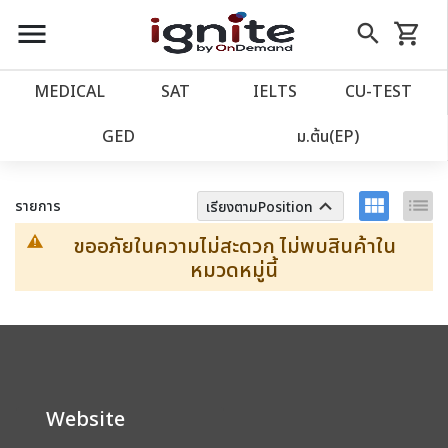
close
close
Skip
menu
search
shopping_cart
รถเข็น
to
Content
หน้าแรก
account_balance
MEDICAL
SAT
IELTS
CU‑TEST
เว็บไซต์อิกไนท์
ตัวกรอง
power_settings_new
GED
ม.ต้น(EP)
โปรโมชั่น
local_offer
view_module
list
keyboard_arrow_up
รายการ
เรียงตามPosition
ขออภัยในความไม่สะดวก ไม่พบสินค้าใน
วางแผนการเรียน
import_contacts
หมวดหมู่นี้
เข้าสู่ระบบ
account_circle
ลงทะเบียน
assignment
Website