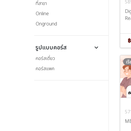
58
ที่สาขา
Dig
Online
Re
Onground
฿
รูปแบบคอร์ส
keyboard_arrow_down
คอร์สเดี่ยว
เร
คอร์สแพค
57
ME