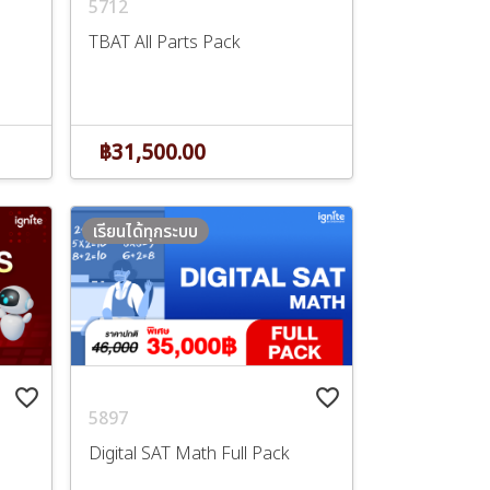
5712
TBAT All Parts Pack
฿31,500.00
เรียนได้ทุกระบบ
favorite_border
favorite_border
5897
Digital SAT Math Full Pack