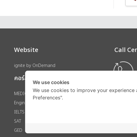
Website
Call Ce
ignite by OnDemand
คอร์สเรียน
We use cookies
We use cookies to improve your experience 
MEDICAL
Preferences".
Engineering
IELTS
SAT
GED