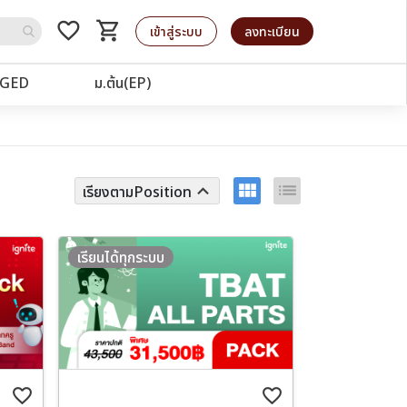
favorite_border
shopping_cart
รถเข็น
เข้าสู่ระบบ
ลงทะเบียน
GED
ม.ต้น(EP)
view_module
list
keyboard_arrow_up
เรียงตามPosition
เรียนได้ทุกระบบ
favorite_border
favorite_border