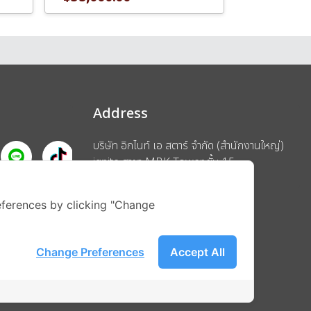
Address
บริษัท อิกไนท์ เอ สตาร์ จำกัด (สำนักงานใหญ่)
ignite สาขา MBK Tower ชั้น 15
ถนนพญาไท แขวงวังใหม่ เขตปทุมวัน
รือ
กรุงเทพมหานคร 10330
ferences by clicking "Change
Change Preferences
Accept All