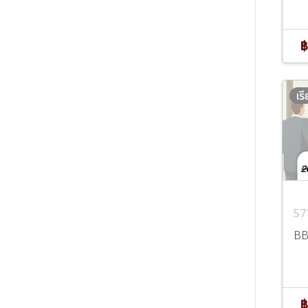
฿
เร
57
BB
฿