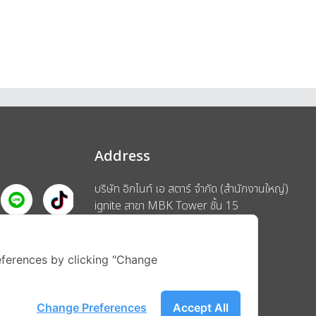
Address
บริษัท อิกไนท์ เอ สตาร์ จำกัด (สำนักงานใหญ่)
ignite สาขา MBK Tower ชั้น 15
ถนนพญาไท แขวงวังใหม่ เขตปทุมวัน
รือ
กรุงเทพมหานคร 10330
ferences by clicking "Change
Change Preferences
Accept All