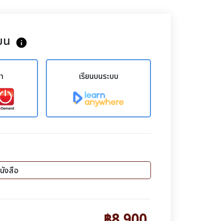
ยน
info
ขา
เรียนบนระบบ
นังสือ
฿8,900