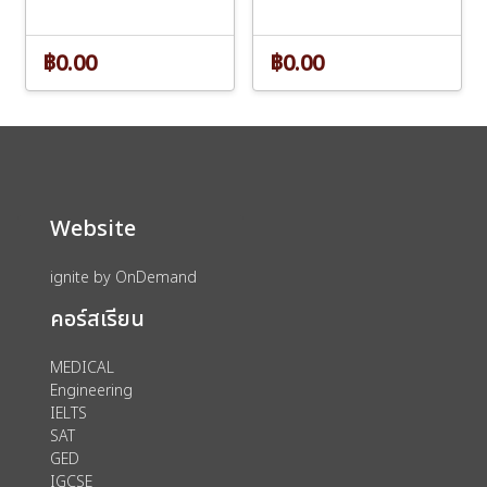
฿0.00
฿0.00
Website
ignite by OnDemand
คอร์สเรียน
MEDICAL
Engineering
IELTS
SAT
GED
IGCSE