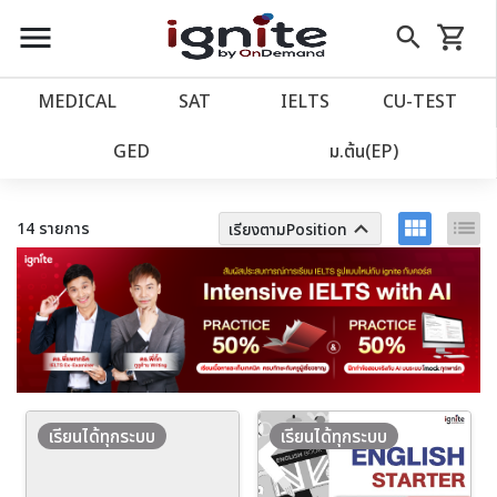
close
close
Skip
menu
search
shopping_cart
รถเข็น
to
Content
หน้าแรก
account_balance
MEDICAL
SAT
IELTS
CU‑TEST
เว็บไซต์อิกไนท์
ตัวกรอง
power_settings_new
GED
ม.ต้น(EP)
โปรโมชั่น
local_offer
view_module
list
keyboard_arrow_up
14 รายการ
เรียงตามPosition
วางแผนการเรียน
import_contacts
เข้าสู่ระบบ
account_circle
ลงทะเบียน
assignment
เรียนได้ทุกระบบ
เรียนได้ทุกระบบ