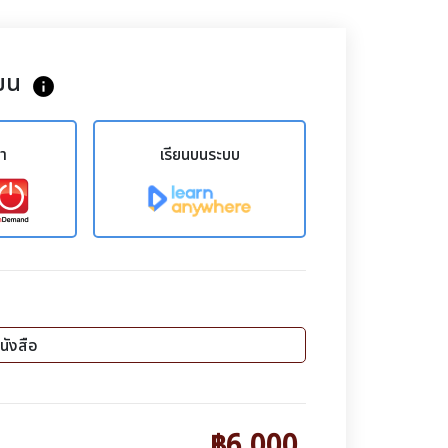
ยน
info
ขา
เรียนบนระบบ
นังสือ
฿6,000