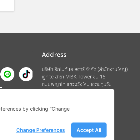
Address
บริษัท อิกไนท์ เอ สตาร์ จำกัด (สำนักงานใหญ่)
ignite สาขา MBK Tower ชั้น 15
ถนนพญาไท แขวงวังใหม่ เขตปทุมวัน
รือ
กรุงเทพมหานคร 10330
ferences by clicking "Change
Change Preferences
Accept All