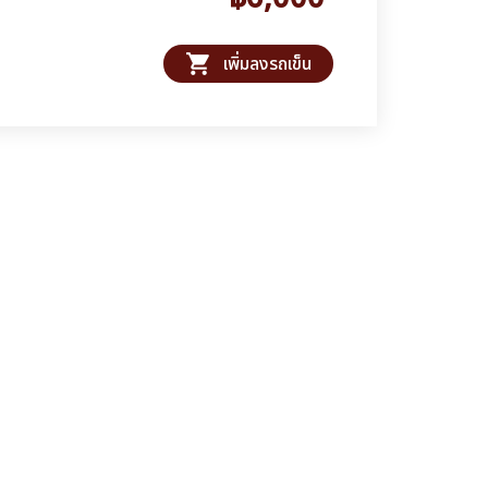
shopping_cart
เพิ่มลงรถเข็น