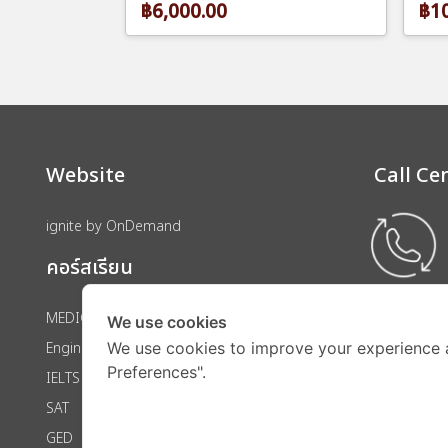
฿6,000.00
฿10
Website
Call Ce
ignite by OnDemand
คอร์สเรียน
MEDICAL
We use cookies
Engineering
We use cookies to improve your experience 
Preferences".
IELTS
SAT
GED