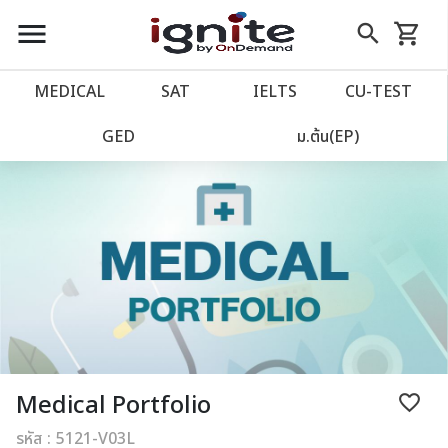
close
close
Skip
menu
search
shopping_cart
รถเข็น
to
Content
หน้าแรก
account_balance
MEDICAL
SAT
IELTS
CU‑TEST
เว็บไซต์อิกไนท์
power_settings_new
GED
ม.ต้น(EP)
โปรโมชั่น
local_offer
วางแผนการเรียน
import_contacts
เข้าสู่ระบบ
account_circle
ลงทะเบียน
assignment
Medical Portfolio
favorite_border
รหัส : 5121-V03L