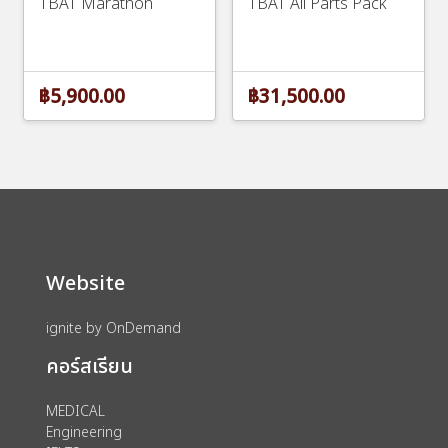
TBAT Marathon
TBAT All Parts Pack
฿5,900.00
฿31,500.00
Website
ignite by OnDemand
คอร์สเรียน
MEDICAL
Engineering