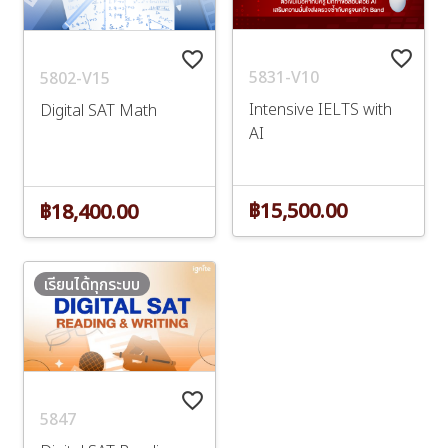
favorite_border
favorite_border
5831-V10
5802-V15
Intensive IELTS with
Digital SAT Math
AI
฿15,500.00
฿18,400.00
เรียนได้ทุกระบบ
favorite_border
5847