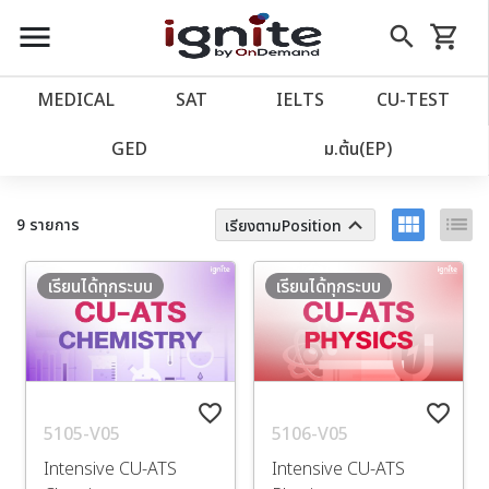
close
close
Skip
menu
search
shopping_cart
รถเข็น
to
Content
หน้าแรก
account_balance
MEDICAL
SAT
IELTS
CU‑TEST
เว็บไซต์อิกไนท์
ตัวกรอง
power_settings_new
GED
ม.ต้น(EP)
โปรโมชั่น
local_offer
view_module
list
keyboard_arrow_up
9 รายการ
เรียงตามPosition
วางแผนการเรียน
import_contacts
เรียนได้ทุกระบบ
เรียนได้ทุกระบบ
เข้าสู่ระบบ
account_circle
ลงทะเบียน
assignment
favorite_border
favorite_border
5105-V05
5106-V05
Intensive CU-ATS
Intensive CU-ATS