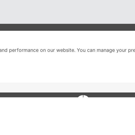
nter
ติดตามเราได้ที่
and performance on our website. You can manage your pre
Call Center
02-251-9456
(08.00-20.00 น.)
ส่วนหนึ่งของบริษัทในเค