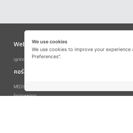
We use cookies
Website
Call Ce
We use cookies to improve your experience 
Preferences".
ignite by OnDemand
คอร์สเรียน
MEDICAL
Engineering
IELTS
SAT
GED
IGCSE