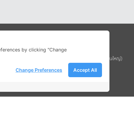
Address
ferences by clicking "Change
บริษัท อิกไนท์ เอ สตาร์ จำกัด (สำนักงานใหญ่)
ignite สาขา MBK Tower ชั้น 15
Change Preferences
Accept All
ถนนพญาไท แขวงวังใหม่ เขตปทุมวัน
รือ
กรุงเทพมหานคร 10330