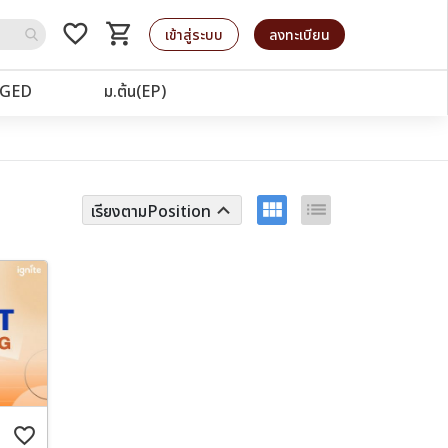
favorite_border
shopping_cart
รถเข็น
เข้าสู่ระบบ
ลงทะเบียน
GED
ม.ต้น(EP)
view_module
list
keyboard_arrow_up
เรียงตามPosition
favorite_border