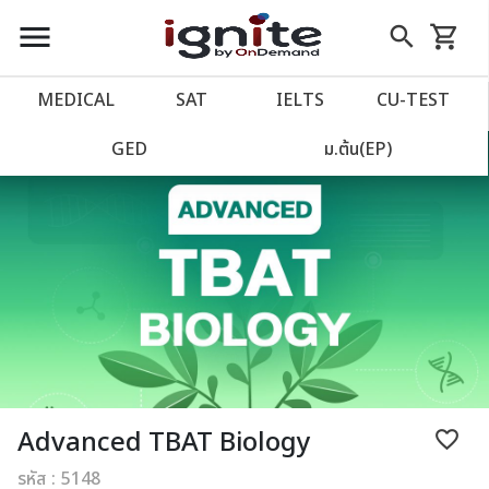
close
close
Skip
menu
search
shopping_cart
รถเข็น
to
Content
หน้าแรก
account_balance
MEDICAL
SAT
IELTS
CU‑TEST
เว็บไซต์อิกไนท์
power_settings_new
GED
ม.ต้น(EP)
โปรโมชั่น
local_offer
วางแผนการเรียน
import_contacts
เข้าสู่ระบบ
account_circle
ลงทะเบียน
assignment
Advanced TBAT Biology
favorite_border
รหัส : 5148