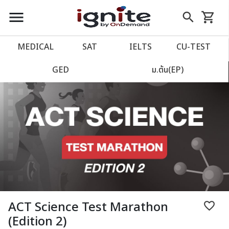
close
close
Skip
menu
search
shopping_cart
รถเข็น
to
Content
หน้าแรก
account_balance
MEDICAL
SAT
IELTS
CU‑TEST
เว็บไซต์อิกไนท์
power_settings_new
GED
ม.ต้น(EP)
โปรโมชั่น
local_offer
วางแผนการเรียน
import_contacts
เข้าสู่ระบบ
account_circle
ลงทะเบียน
assignment
ACT Science Test Marathon
favorite_border
(Edition 2)