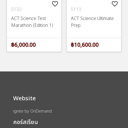
favorite_border
favorite_border
5132
5113
ACT Science Test
ACT Science Ultimate
Marathon (Edition 1)
Prep
฿6,000.00
฿10,600.00
Website
ignite by OnDemand
คอร์สเรียน