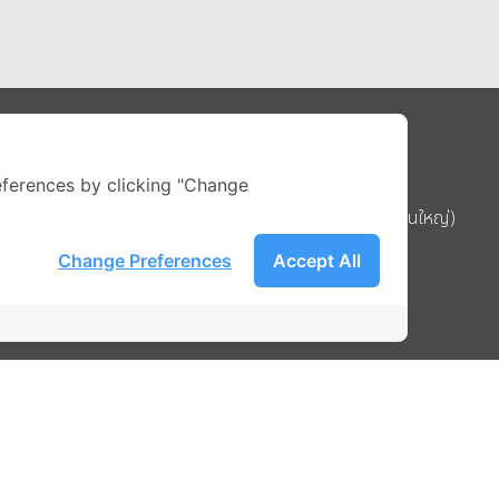
Address
ferences by clicking "Change
บริษัท อิกไนท์ เอ สตาร์ จำกัด (สำนักงานใหญ่)
ignite สาขา MBK Tower ชั้น 15
Change Preferences
Accept All
ถนนพญาไท แขวงวังใหม่ เขตปทุมวัน
รือ
กรุงเทพมหานคร 10330