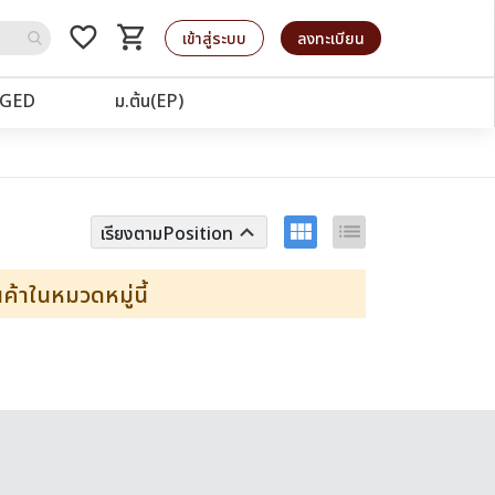
favorite_border
shopping_cart
รถเข็น
เข้าสู่ระบบ
ลงทะเบียน
GED
ม.ต้น(EP)
view_module
list
keyboard_arrow_up
เรียงตามPosition
้าในหมวดหมู่นี้