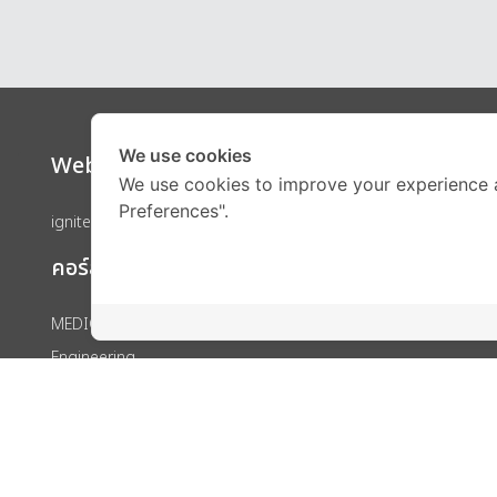
We use cookies
Website
Call Ce
We use cookies to improve your experience 
Preferences".
ignite by OnDemand
คอร์สเรียน
MEDICAL
Engineering
IELTS
SAT
GED
IGCSE