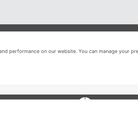
nter
ติดตามเราได้ที่
and performance on our website. You can manage your pre
Call Center
02-251-9456
(08.00-20.00 น.)
ส่วนหนึ่งของบริษัทในเค