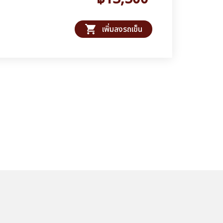
shopping_cart
เพิ่มลงรถเข็น