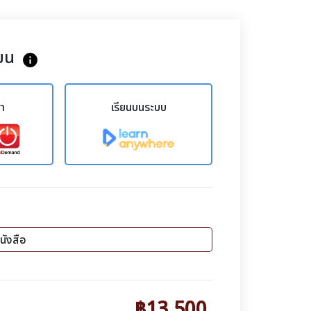
ยน
info
ขา
เรียนบนระบบ
นังสือ
฿13,500