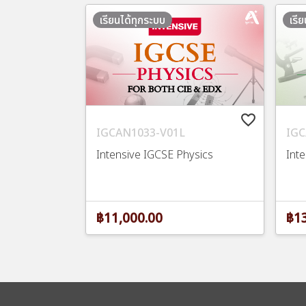
เรียนได้ทุกระบบ
เรี
favorite_border
IGCAN1033-V01L
IGC
Intensive IGCSE Physics
Int
฿11,000.00
฿13