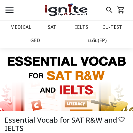
close
close
Skip
menu
search
shopping_cart
รถเข็น
to
Content
หน้าแรก
account_balance
MEDICAL
SAT
IELTS
CU‑TEST
เว็บไซต์อิกไนท์
power_settings_new
GED
ม.ต้น(EP)
โปรโมชั่น
local_offer
วางแผนการเรียน
import_contacts
เข้าสู่ระบบ
account_circle
ลงทะเบียน
assignment
Essential Vocab for SAT R&W and
favorite_border
IELTS