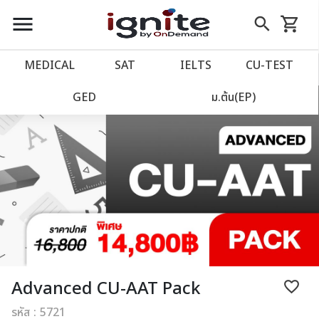
close
close
Skip
menu
search
shopping_cart
รถเข็น
to
Content
หน้าแรก
account_balance
MEDICAL
SAT
IELTS
CU‑TEST
เว็บไซต์อิกไนท์
power_settings_new
GED
ม.ต้น(EP)
โปรโมชั่น
local_offer
วางแผนการเรียน
import_contacts
เข้าสู่ระบบ
account_circle
ลงทะเบียน
assignment
Advanced CU-AAT Pack
favorite_border
รหัส : 5721