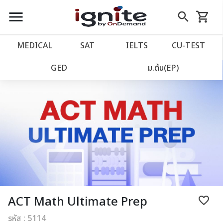
close
close
Skip
menu
search
shopping_cart
รถเข็น
to
Content
หน้าแรก
account_balance
MEDICAL
SAT
IELTS
CU‑TEST
เว็บไซต์อิกไนท์
power_settings_new
GED
ม.ต้น(EP)
โปรโมชั่น
local_offer
วางแผนการเรียน
import_contacts
เข้าสู่ระบบ
account_circle
ลงทะเบียน
assignment
ACT Math Ultimate Prep
favorite_border
รหัส : 5114