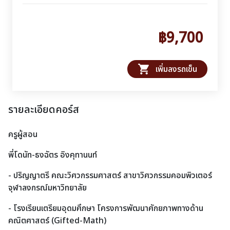
฿9,700
shopping_cart
เพิ่มลงรถเข็น
รายละเอียดคอร์ส
ครูผู้สอน
พี่โดนัท-ธงฉัตร อิงคุทานนท์
- ปริญญาตรี คณะวิศวกรรมศาสตร์ สาขาวิศวกรรมคอมพิวเตอร์
จุฬาลงกรณ์มหาวิทยาลัย
- โรงเรียนเตรียมอุดมศึกษา โครงการพัฒนาศักยภาพทางด้าน
คณิตศาสตร์ (Gifted-Math)