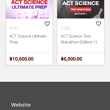
favorite_border
favorite_border
5113
5132
ACT Science Ultimate
ACT Science Test
Prep
Marathon (Edition 1)
฿10,600.00
฿6,000.00
Website