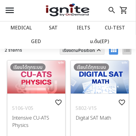
close
close
Skip
menu
search
shopping_cart
รถเข็น
to
Content
หน้าแรก
account_balance
MEDICAL
SAT
IELTS
CU‑TEST
เว็บไซต์อิกไนท์
power_settings_new
GED
ม.ต้น(EP)
view_module
list
keyboard_arrow_up
2 รายการ
เรียงตามPosition
โปรโมชั่น
local_offer
เรียนได้ทุกระบบ
เรียนได้ทุกระบบ
วางแผนการเรียน
import_contacts
เข้าสู่ระบบ
account_circle
favorite_border
favorite_border
5106-V05
5802-V15
ลงทะเบียน
assignment
Intensive CU-ATS
Digital SAT Math
Physics