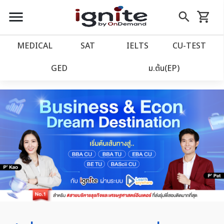
หน้าแรก
close
close
Skip
menu
search
shopping_cart
รถเข็น
BBA
to
Content
หน้าแรก
account_balance
MEDICAL
SAT
IELTS
CU‑TEST
เว็บไซต์อิกไนท์
power_settings_new
GED
ม.ต้น(EP)
โปรโมชั่น
local_offer
วางแผนการเรียน
import_contacts
เข้าสู่ระบบ
account_circle
ลงทะเบียน
assignment