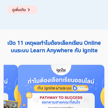
keyboard_arrow_right
ดูเพิ่มเติม
เปิด 11 เหตุผลทำไมต้องเลือกเรียน Online
บนระบบ Learn Anywhere กับ ignite