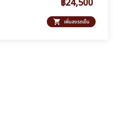
฿24,500
shopping_cart
เพิ่มลงรถเข็น