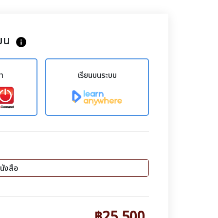
ยน
info
ขา
เรียนบนระบบ
นังสือ
฿25,500