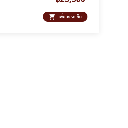
shopping_cart
เพิ่มลงรถเข็น