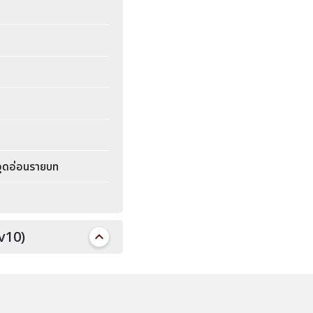
จุดอ่อนรายบท
v10)