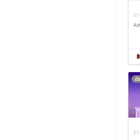
51
Ad
฿
เร
51