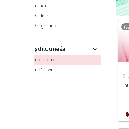
ที่สาขา
Online
Onground
เร
รูปแบบคอร์ส
keyboard_arrow_down
คอร์สเดี่ยว
คอร์สแพค
51
In
฿