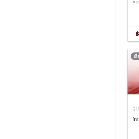
Ad
฿
เร
51
In