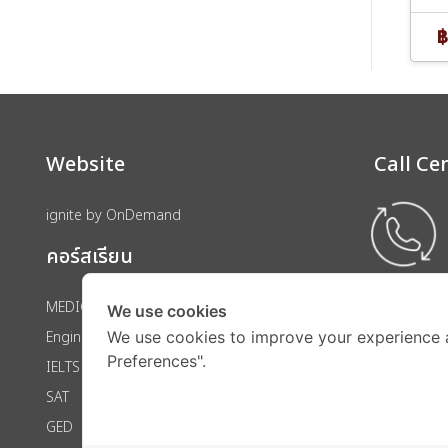
฿
Website
Call Ce
ignite by OnDemand
คอร์สเรียน
MEDICAL
We use cookies
Engineering
We use cookies to improve your experience 
Preferences".
IELTS
SAT
GED