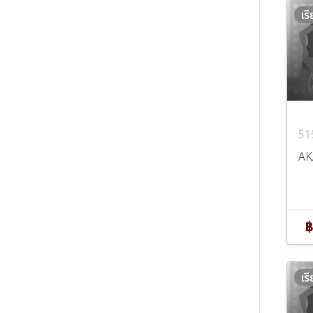
เร
51
AK
฿
เร