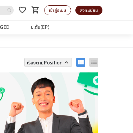
favorite_border
shopping_cart
รถเข็น
เข้าสู่ระบบ
ลงทะเบียน
GED
ม.ต้น(EP)
view_module
list
keyboard_arrow_up
เรียงตามPosition