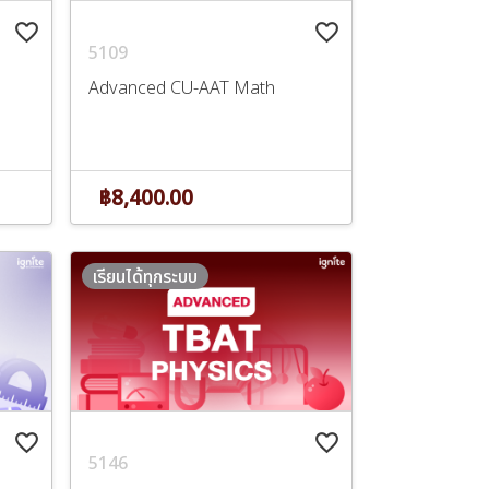
favorite_border
favorite_border
5109
Advanced CU-AAT Math
฿8,400.00
เรียนได้ทุกระบบ
favorite_border
favorite_border
5146