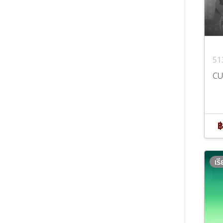
51
CU
฿
เร