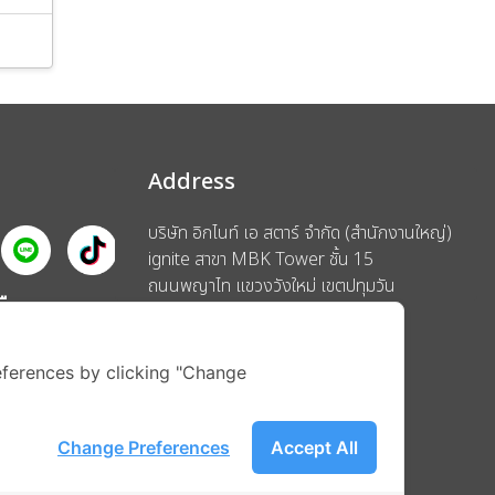
Address
บริษัท อิกไนท์ เอ สตาร์ จำกัด (สำนักงานใหญ่)
ignite สาขา MBK Tower ชั้น 15
ถนนพญาไท แขวงวังใหม่ เขตปทุมวัน
รือ
กรุงเทพมหานคร 10330
ferences by clicking "Change
Change Preferences
Accept All