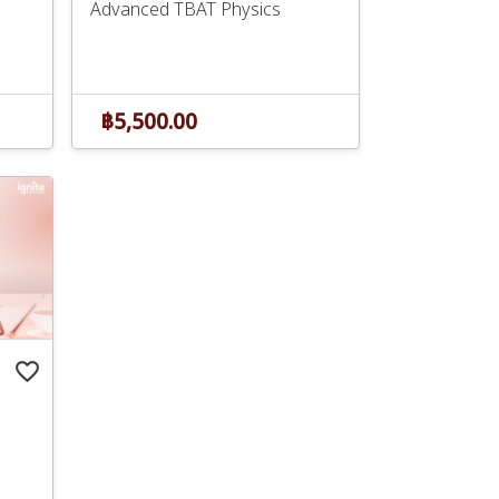
Advanced TBAT Physics
฿5,500.00
favorite_border