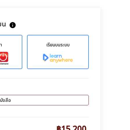
ยน
info
ขา
เรียนบนระบบ
นังสือ
฿15,200