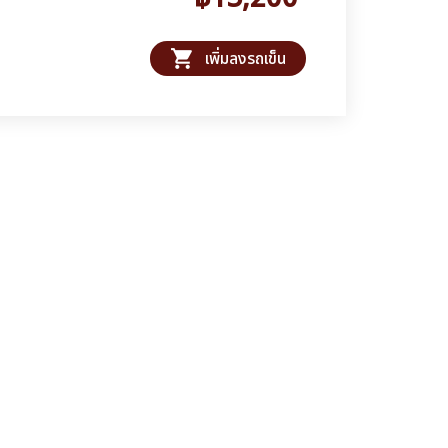
shopping_cart
เพิ่มลงรถเข็น