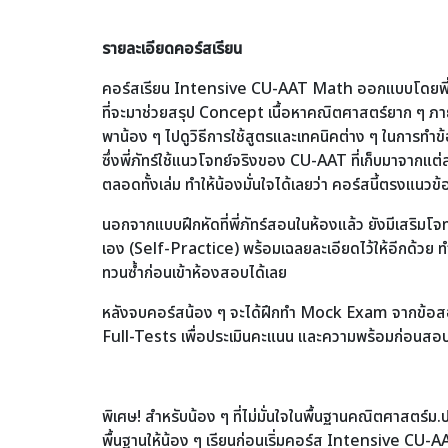
รายละเอียดคอร์สเรียน
คอร์สเรียน Intensive CU-AAT Math ออกแบบโดยพี่ภั
ที่จะมาช่วยสรุป Concept เนื้อหาคณิตศาสตร์ยาก ๆ ภายใน
พาน้อง ๆ ไปดูวิธีการใช้สูตรและเทคนิคต่าง ๆ ในการ
ซึ่งพี่ภัทร์ใช้แนวโจทย์จริงของ CU-AAT ที่เก็บมาจาก
ตลอดทั้งเล่ม ทำให้น้องมั่นใจได้เลยว่า คอร์สนี้ตรงแนว
นอกจากแบบฝึกหัดที่พี่ภัทร์สอนในห้องแล้ว ยังมีเสริมโจทย
เอง (Self-Practice) พร้อมเฉลยละเอียดไว้ให้อีกด้วย ทำ
ทวนซ้ำก่อนเข้าห้องสอบได้เลย
หลังจบคอร์สน้อง ๆ จะได้ฝึกทำ Mock Exam จากข้อสอ
Full-Tests เพื่อประเมินคะแนน และความพร้อมก่อนสอ
พิเศษ! สำหรับน้อง ๆ ที่ไม่มั่นใจในพื้นฐานคณิตศาสตร์ม.ป
พื้นฐานให้น้อง ๆ เรียนก่อนเริ่มคอร์ส Intensive CU-