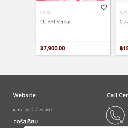
favorite_border
5128
571
CU-AAT Verbal
CU-
฿7,900.00
฿18
Website
Call Ce
ignite by OnDemand
คอร์สเรียน