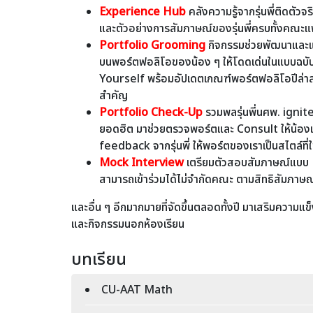
Experience Hub
คลังความรู้จากรุ่นพี่ติดตัว
และตัวอย่างการสัมภาษณ์ของรุ่นพี่ครบทั้งคณะแ
Portfolio Grooming
กิจกรรมช่วยพัฒนาและ
บนพอร์ตฟอลิโอของน้อง ๆ ให้โดดเด่นในแบบฉบ
Yourself พร้อมอัปเดตเกณฑ์พอร์ตฟอลิโอปีล่าส
สำคัญ
Portfolio Check-Up
รวมพลรุ่นพี่นศพ. igni
ยอดฮิต มาช่วยตรวจพอร์ตและ Consult ให้น้องแ
feedback จากรุ่นพี่ ให้พอร์ตของเราเป็นสไตล์ที่ใ
Mock Interview
เตรียมตัวสอบสัมภาษณ์แบ
สามารถเข้าร่วมได้ไม่จำกัดคณะ ตามสิทธิสัมภาษณ์ข
และอื่น ๆ อีกมากมายที่จัดขึ้นตลอดทั้งปี มาเสริมความแข็
และกิจกรรมนอกห้องเรียน
บทเรียน
CU-AAT Math