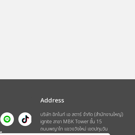
Address
บริษัท อิกไนท์ เอ สตาร์ จำกัด (สำนักงานใหญ่)
ignite สาขา MBK Tower ชั้น 15
ถนนพญาไท แขวงวังใหม่ เขตปทุมวัน
รือ