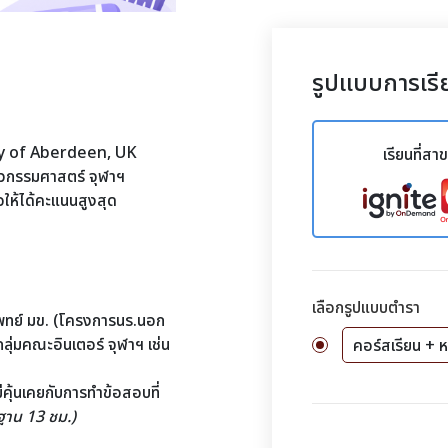
รูปแบบการเรี
ty of Aberdeen, UK
เรียนที่สา
ิศวกรรมศาสตร์ จุฬาฯ
อให้ได้คะแนนสูงสุด
เลือกรูปแบบตำรา
พทย์ มข. (โครงการนร.นอก
ุ่มคณะอินเตอร์ จุฬาฯ เช่น
คอร์สเรียน + ห
่คุ้นเคยกับการทำข้อสอบที่
นฐาน 13 ชม.)