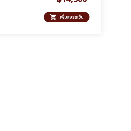
shopping_cart
เพิ่มลงรถเข็น