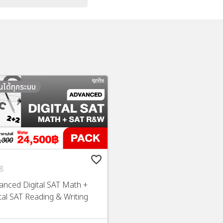
ยนได้ทุกระบบ
favorite_border
8
anced Digital SAT Math +
tal SAT Reading & Writing