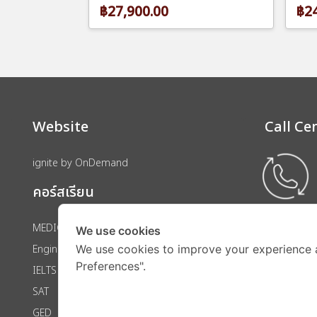
฿27,900.00
฿24
Website
Call Ce
ignite by OnDemand
คอร์สเรียน
MEDICAL
We use cookies
We use cookies to improve your experience 
Engineering
Preferences".
IELTS
SAT
GED