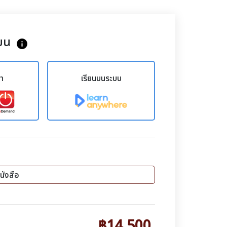
ยน
info
ขา
เรียนบนระบบ
นังสือ
฿14,500