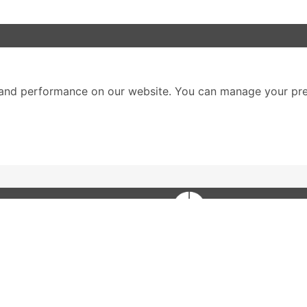
nter
ติดตามเราได้ที่
and performance on our website. You can manage your pre
Call Center
02-251-9456
(08.00-20.00 น.)
ส่วนหนึ่งของบริษัทในเค