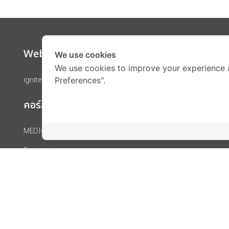
Website
Call Ce
We use cookies
We use cookies to improve your experience 
ignite by OnDemand
Preferences".
คอร์สเรียน
MEDICAL
Engineering
IELTS
SAT
GED
IGCSE