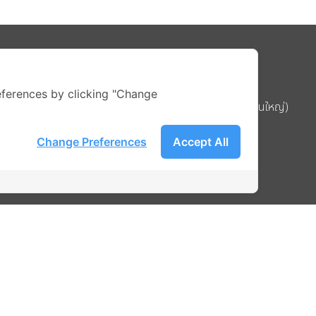
Address
ferences by clicking "Change
บริษัท อิกไนท์ เอ สตาร์ จำกัด (สำนักงานใหญ่)
ignite สาขา MBK Tower ชั้น 15
Change Preferences
Accept All
ถนนพญาไท แขวงวังใหม่ เขตปทุมวัน
รือ
กรุงเทพมหานคร 10330