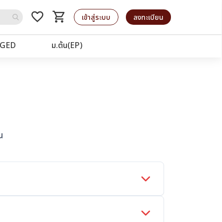
favorite_border
shopping_cart
รถเข็น
เข้าสู่ระบบ
ลงทะเบียน
GED
ม.ต้น(EP)
น
 และได้รับการยืนยืนการชำระเงิน ภายใน 24 ชั่วโมง