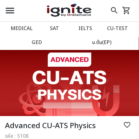
close
close
Skip
menu
search
shopping_cart
รถเข็น
to
Content
หน้าแรก
account_balance
MEDICAL
SAT
IELTS
CU‑TEST
เว็บไซต์อิกไนท์
power_settings_new
GED
ม.ต้น(EP)
โปรโมชั่น
local_offer
วางแผนการเรียน
import_contacts
เข้าสู่ระบบ
account_circle
ลงทะเบียน
assignment
Advanced CU-ATS Physics
favorite_border
รหัส : 5108