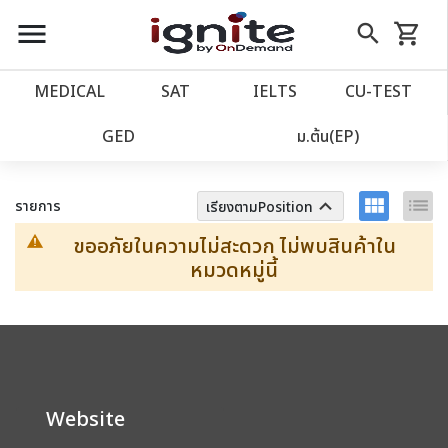
close
close
Skip
menu
search
shopping_cart
รถเข็น
to
Content
หน้าแรก
account_balance
MEDICAL
SAT
IELTS
CU‑TEST
เว็บไซต์อิกไนท์
ตัวกรอง
ล้างทั้งหมด
power_settings_new
GED
ม.ต้น(EP)
โปรโมชั่น
local_offer
view_module
list
keyboard_arrow_up
รายการ
เรียงตามPosition
ขออภัยในความไม่สะดวก ไม่พบสินค้าใน
วางแผนการเรียน
import_contacts
หมวดหมู่นี้
เข้าสู่ระบบ
account_circle
ลงทะเบียน
assignment
Website