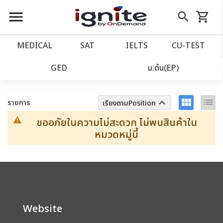
close
close
Skip
menu
search
shopping_cart
รถเข็น
to
Content
หน้าแรก
account_balance
MEDICAL
SAT
IELTS
CU‑TEST
เว็บไซต์อิกไนท์
ตัวกรอง
ล้างทั้งหมด
power_settings_new
GED
ม.ต้น(EP)
โปรโมชั่น
local_offer
view_module
list
keyboard_arrow_up
รายการ
เรียงตามPosition
ขออภัยในความไม่สะดวก ไม่พบสินค้าใน
วางแผนการเรียน
import_contacts
หมวดหมู่นี้
เข้าสู่ระบบ
account_circle
ลงทะเบียน
assignment
Website