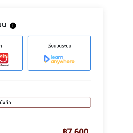
ยน
info
ขา
เรียนบนระบบ
นังสือ
฿7,600