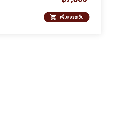
shopping_cart
เพิ่มลงรถเข็น