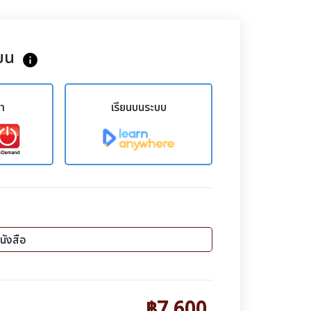
ยน
info
ขา
เรียนบนระบบ
นังสือ
฿7,600