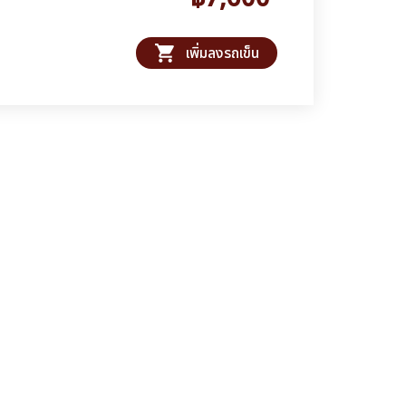
shopping_cart
เพิ่มลงรถเข็น