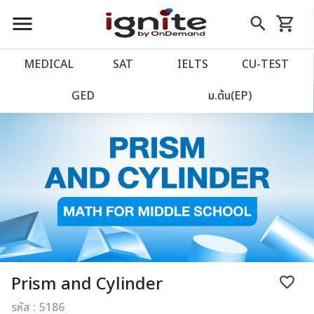
close
close
Skip
menu
search
shopping_cart
รถเข็น
to
Content
หน้าแรก
account_balance
MEDICAL
SAT
IELTS
CU‑TEST
เว็บไซต์อิกไนท์
power_settings_new
GED
ม.ต้น(EP)
โปรโมชั่น
local_offer
วางแผนการเรียน
import_contacts
เข้าสู่ระบบ
account_circle
ลงทะเบียน
assignment
Prism and Cylinder
favorite_border
รหัส : 5186