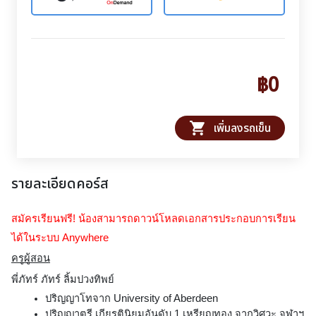
฿0
shopping_cart
เพิ่มลงรถเข็น
รายละเอียดคอร์ส
สมัครเรียนฟรี! น้องสามารถดาวน์โหลดเอกสารประกอบการเรียน
ได้ในระบบ Anywhere
ครูผู้สอน
พี่ภัทร์ ภัทร์ ลิ้มปวงทิพย์
ปริญญาโทจาก University of Aberdeen
ปริญญาตรี เกียรตินิยมอันดับ 1 เหรียญทอง จากวิศวะ จุฬาฯ