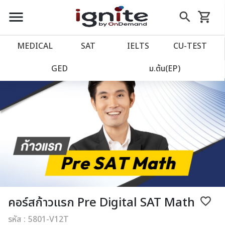
close
close
Skip
menu
search
shopping_cart
รถเข็น
to
Content
หน้าแรก
account_balance
MEDICAL
SAT
IELTS
CU‑TEST
เว็บไซต์อิกไนท์
power_settings_new
GED
ม.ต้น(EP)
โปรโมชั่น
local_offer
วางแผนการเรียน
import_contacts
เข้าสู่ระบบ
account_circle
ลงทะเบียน
assignment
คอร์สก้าวแรก Pre Digital SAT Math
favorite_border
รหัส : 5801-V12T