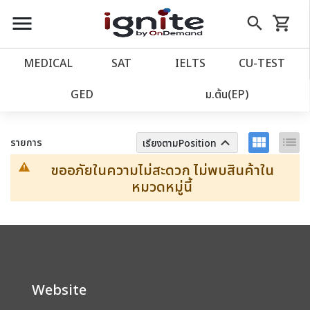
close
close
Skip
menu
search
shopping_cart
รถเข็น
to
Content
หน้าแรก
account_balance
MEDICAL
SAT
IELTS
CU‑TEST
เว็บไซต์อิกไนท์
ตัวกรอง
ล้างทั้งหมด
power_settings_new
GED
ม.ต้น(EP)
โปรโมชั่น
local_offer
view_module
list
keyboard_arrow_up
รายการ
เรียงตามPosition
ขออภัยในความไม่สะดวก ไม่พบสินค้าใน
วางแผนการเรียน
import_contacts
หมวดหมู่นี้
เข้าสู่ระบบ
account_circle
ลงทะเบียน
assignment
Website