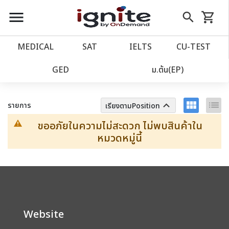
close
close
Skip
menu
search
shopping_cart
รถเข็น
to
Content
หน้าแรก
account_balance
MEDICAL
SAT
IELTS
CU‑TEST
เว็บไซต์อิกไนท์
ตัวกรอง
ล้างทั้งหมด
power_settings_new
GED
ม.ต้น(EP)
โปรโมชั่น
local_offer
view_module
list
keyboard_arrow_up
รายการ
เรียงตามPosition
ขออภัยในความไม่สะดวก ไม่พบสินค้าใน
วางแผนการเรียน
import_contacts
หมวดหมู่นี้
เข้าสู่ระบบ
account_circle
ลงทะเบียน
assignment
Website