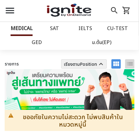
close
close
Skip
menu
search
shopping_cart
รถเข็น
to
Content
หน้าแรก
account_balance
MEDICAL
SAT
IELTS
CU‑TEST
เว็บไซต์อิกไนท์
ตัวกรอง
ล้างทั้งหมด
power_settings_new
GED
ม.ต้น(EP)
โปรโมชั่น
local_offer
view_module
list
keyboard_arrow_up
รายการ
เรียงตามPosition
วางแผนการเรียน
import_contacts
เข้าสู่ระบบ
account_circle
ลงทะเบียน
assignment
ขออภัยในความไม่สะดวก ไม่พบสินค้าใน
หมวดหมู่นี้