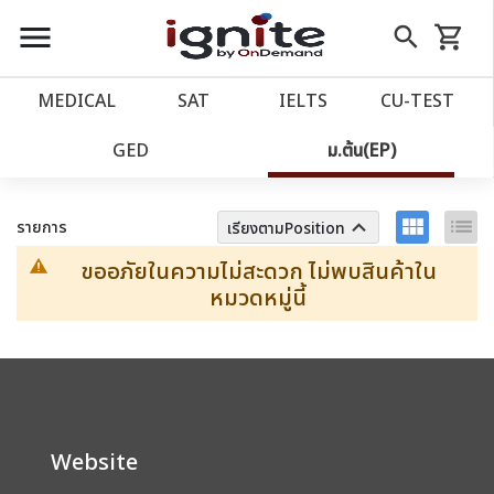
close
close
Skip
menu
search
shopping_cart
รถเข็น
to
Content
หน้าแรก
account_balance
MEDICAL
SAT
IELTS
CU‑TEST
เว็บไซต์อิกไนท์
ตัวกรอง
ล้างทั้งหมด
power_settings_new
GED
ม.ต้น(EP)
โปรโมชั่น
local_offer
view_module
list
keyboard_arrow_up
รายการ
เรียงตามPosition
ขออภัยในความไม่สะดวก ไม่พบสินค้าใน
วางแผนการเรียน
import_contacts
หมวดหมู่นี้
เข้าสู่ระบบ
account_circle
ลงทะเบียน
assignment
Website