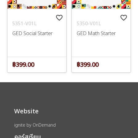
favorite_border
favorite_border
5351-V01L
5350-V01L
GED Social Starter
GED Math Starter
฿399.00
฿399.00
Website
ignite by OnDemand
คอร์สเรียน