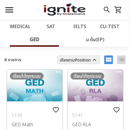
close
close
Skip
menu
search
shopping_cart
รถเข็น
to
Content
หน้าแรก
account_balance
MEDICAL
SAT
IELTS
CU‑TEST
เว็บไซต์อิกไนท์
ตัวกรอง
ล้างทั้งหมด
power_settings_new
GED
ม.ต้น(EP)
โปรโมชั่น
local_offer
view_module
list
keyboard_arrow_up
8 รายการ
เรียงตามPosition
วางแผนการเรียน
import_contacts
เรียนได้ทุกระบบ
เรียนได้ทุกระบบ
เข้าสู่ระบบ
account_circle
ลงทะเบียน
assignment
favorite_border
favorite_border
5138
5141
GED Math
GED RLA