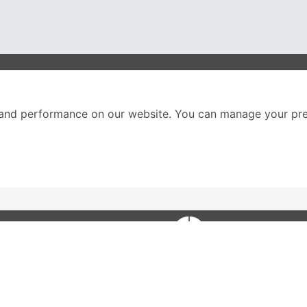
nter
ติดตามเราได้ที่
and performance on our website. You can manage your pre
Call Center
02-251-9456
(08.00-20.00 น.)
ส่วนหนึ่งของบริษัทในเค