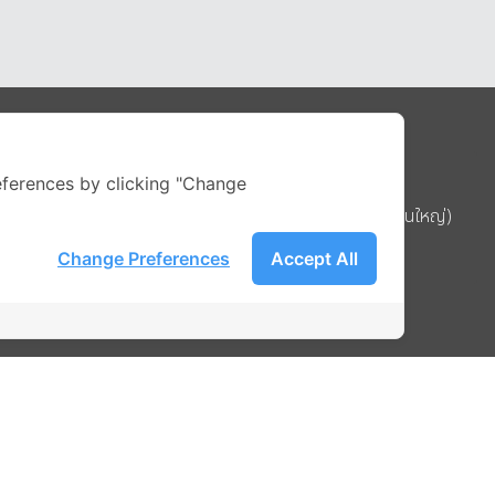
Address
ferences by clicking "Change
บริษัท อิกไนท์ เอ สตาร์ จำกัด (สำนักงานใหญ่)
ignite สาขา MBK Tower ชั้น 15
Change Preferences
Accept All
ถนนพญาไท แขวงวังใหม่ เขตปทุมวัน
รือ
กรุงเทพมหานคร 10330