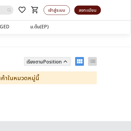
favorite_border
shopping_cart
รถเข็น
เข้าสู่ระบบ
ลงทะเบียน
GED
ม.ต้น(EP)
view_module
list
keyboard_arrow_up
เรียงตามPosition
้าในหมวดหมู่นี้