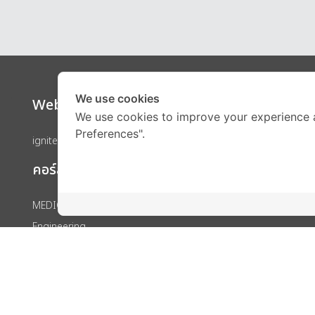
We use cookies
Website
Call Ce
We use cookies to improve your experience 
Preferences".
ignite by OnDemand
คอร์สเรียน
MEDICAL
Engineering
IELTS
SAT
GED
IGCSE