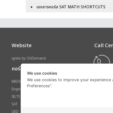
เอกสารคอร์ส SAT MATH SHORTCUTS
Website
Call Ce
ignite by OnDemand
คอร์สเรียน
We use cookies
We use cookies to improve your experience 
MEDICAL
Preferences".
Engineering
IELTS
SAT
GED