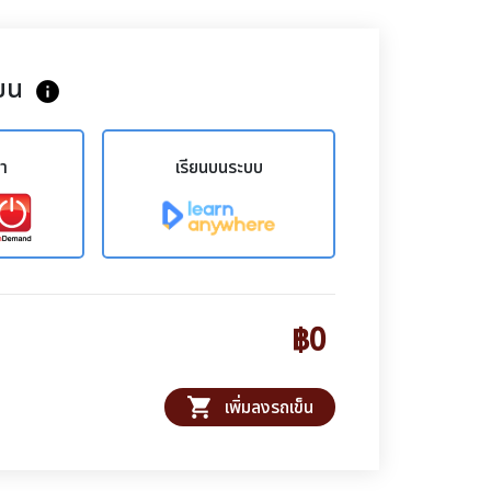
ยน
info
ขา
เรียนบนระบบ
฿0
shopping_cart
เพิ่มลงรถเข็น