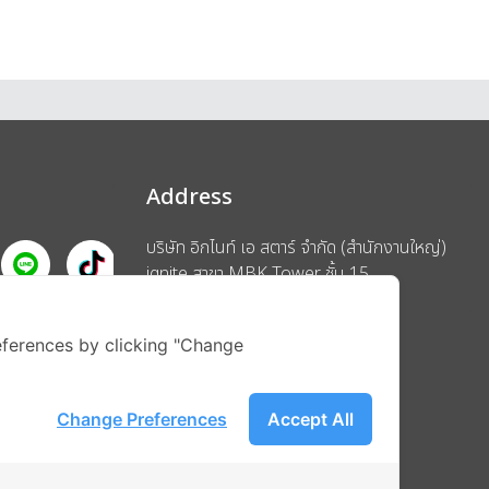
Address
บริษัท อิกไนท์ เอ สตาร์ จำกัด (สำนักงานใหญ่)
ignite สาขา MBK Tower ชั้น 15
ถนนพญาไท แขวงวังใหม่ เขตปทุมวัน
รือ
กรุงเทพมหานคร 10330
ferences by clicking "Change
Change Preferences
Accept All