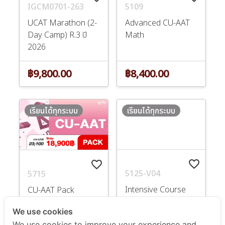
IGCM0701-263
5109
UCAT Marathon (2-
Advanced CU-AAT
Day Camp) R.3 ปี
Math
2026
฿9,800.00
฿8,400.00
เรียนได้ทุกระบบ
เรียนได้ทุกระบบ
favorite_border
favorite_border
5715
5125-V04
CU-AAT Pack
Intensive Course
for TBAT Biology
We use cookies
We use cookies to improve your experience and