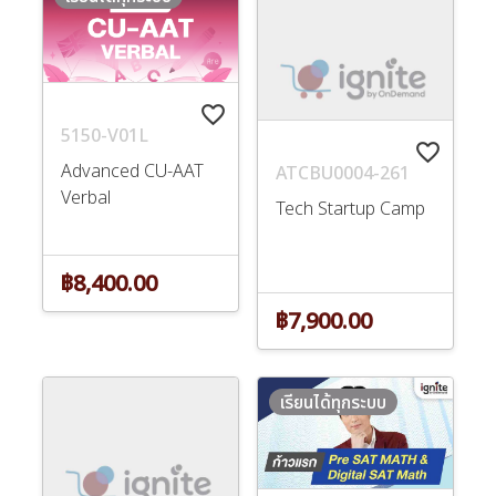
favorite_border
5150-V01L
favorite_border
Advanced CU-AAT
ATCBU0004-261
Verbal
Tech Startup Camp
฿8,400.00
฿7,900.00
เรียนได้ทุกระบบ