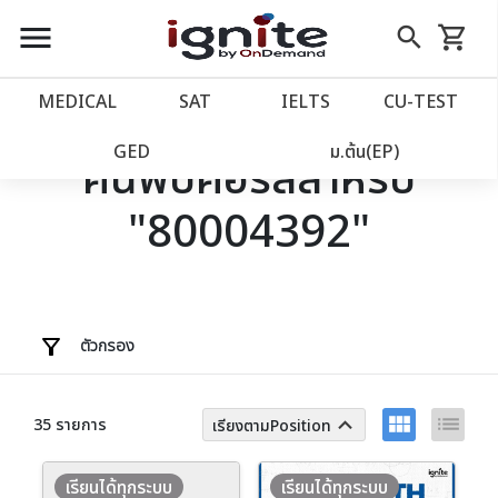
close
close
Skip
menu
search
shopping_cart
รถเข็น
to
Content
หน้าแรก
account_balance
MEDICAL
SAT
IELTS
CU‑TEST
เว็บไซต์อิกไนท์
power_settings_new
GED
ม.ต้น(EP)
ค้นพบคอร์สสำหรับ
"80004392"
โปรโมชั่น
local_offer
วางแผนการเรียน
import_contacts
เข้าสู่ระบบ
account_circle
ตัวกรอง
ลงทะเบียน
assignment
view_module
list
keyboard_arrow_up
35 รายการ
เรียงตามPosition
เรียนได้ทุกระบบ
เรียนได้ทุกระบบ