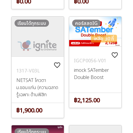
฿0.00
฿0.00
เรียนได้ทุกระบบ
คอร์สสดIG
เหลือ 30 ที่
favorite_border
IGCP0056-V01
favorite_border
imock SATember
1317-V03L
Double Boost
NETSAT โควตา
ม.ขอนแก่น (ความฉลาด
รู้เฉพาะ ด้านฟิสิก
฿2,125.00
฿1,900.00
เรียนได้ทุกระบบ