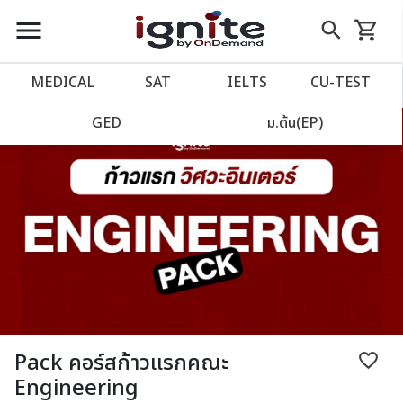
close
close
Skip
menu
search
shopping_cart
รถเข็น
to
Content
หน้าแรก
account_balance
MEDICAL
SAT
IELTS
CU‑TEST
เว็บไซต์อิกไนท์
power_settings_new
GED
ม.ต้น(EP)
โปรโมชั่น
local_offer
วางแผนการเรียน
import_contacts
เข้าสู่ระบบ
account_circle
ลงทะเบียน
assignment
Pack คอร์สก้าวแรกคณะ
favorite_border
Engineering