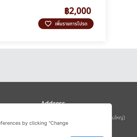
฿2,000
favorite_border
เพิ่มรายการโปรด
Address
บริษัท อิกไนท์ เอ สตาร์ จำกัด (สำนักงานใหญ่)
ferences by clicking "Change
ignite สาขา MBK Tower ชั้น 15
ถนนพญาไท แขวงวังใหม่ เขตปทุมวัน