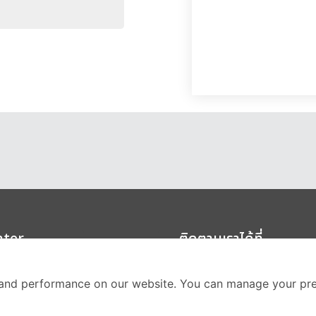
nter
ติดตามเราได้ที่
Call Center
and performance on our website. You can manage your pre
02-251-9456
(08.00-20.00 น.)