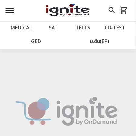
close
close
Skip
menu
search
shopping_cart
รถเข็น
to
Content
หน้าแรก
account_balance
MEDICAL
SAT
IELTS
CU‑TEST
เว็บไซต์อิกไนท์
power_settings_new
GED
ม.ต้น(EP)
โปรโมชั่น
local_offer
วางแผนการเรียน
import_contacts
เข้าสู่ระบบ
account_circle
ลงทะเบียน
assignment