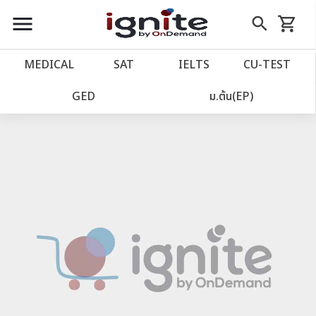
close
close
Skip
menu
search
shopping_cart
รถเข็น
to
Content
หน้าแรก
account_balance
MEDICAL
SAT
IELTS
CU‑TEST
เว็บไซต์อิกไนท์
power_settings_new
GED
ม.ต้น(EP)
โปรโมชั่น
local_offer
วางแผนการเรียน
import_contacts
เข้าสู่ระบบ
account_circle
ลงทะเบียน
assignment